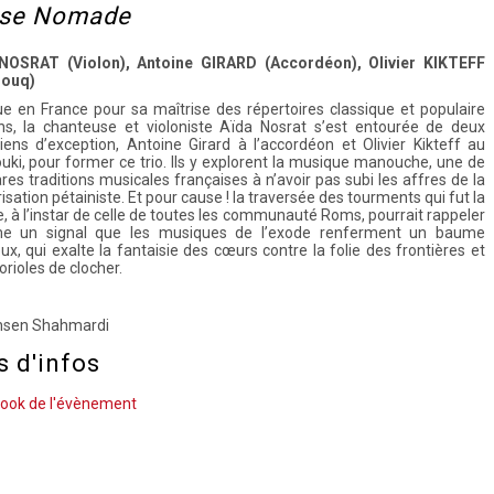
rse Nomade
NOSRAT (Violon), Antoine GIRARD (Accordéon), Olivier KIKTEFF
zouq)
e en France pour sa maîtrise des répertoires classique et populaire
ens, la chanteuse et violoniste Aïda Nosrat s’est entourée de deux
iens d’exception, Antoine Girard à l’accordéon et Olivier Kikteff au
uki, pour former ce trio. Ils y explorent la musique manouche, une de
res traditions musicales françaises à n’avoir pas subi les affres de la
risation pétainiste. Et pour cause ! la traversée des tourments qui fut la
, à l’instar de celle de toutes les communauté Roms, pourrait rappeler
 un signal que les musiques de l’exode renferment un baume
ux, qui exalte la fantaisie des cœurs contre la folie des frontières et
orioles de clocher.
sen Shahmardi
s d'infos
ook de l'évènement