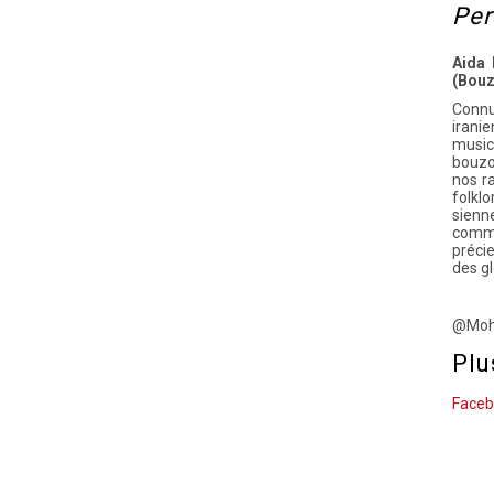
Pe
Aida 
(Bou
Connu
irani
music
bouzo
nos ra
folklo
sienne
comme
précie
des gl
@Moh
Plu
Faceb