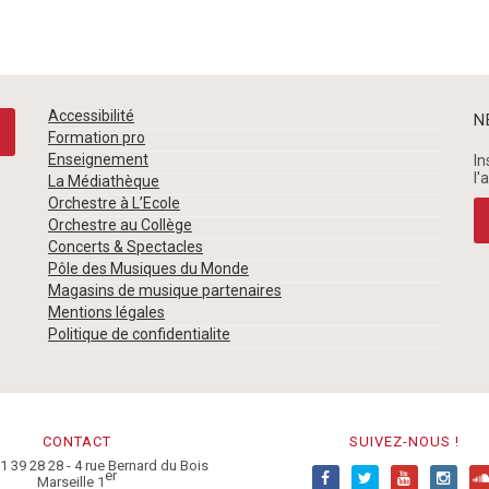
Accessibilité
N
Formation pro
Enseignement
In
l'
La Médiathèque
Orchestre à L’Ecole
Orchestre au Collège
Concerts & Spectacles
Pôle des Musiques du Monde
Magasins de musique partenaires
Mentions légales
Politique de confidentialite
CONTACT
SUIVEZ-NOUS !
91 39 28 28 - 4 rue Bernard du Bois
er
Marseille 1