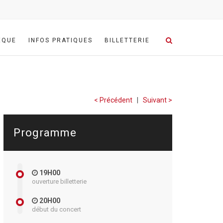
ÈQUE
INFOS PRATIQUES
BILLETTERIE
< Précédent
|
Suivant >
Programme
19H00
ouverture billetterie
20H00
début du concert