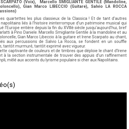
e SCARPATO (Voix), Marcello SMIGLIANTE GENTILE (Mandoline,
oloncello), Gian Marco LIBECCIO (Guitare), Salvio LA ROCCA
ussions)
es quartettes les plus classieux de la Classica ! Et de tant d’autres
 napolitains liés à l’histoire ininterrompue d’un patrimoine musical qui
gué l’Europe entière depuis la fin du XVIIIè siècle jusqu’aujourd’hui, bref
rlatti à Pino Daniele. Marcello Smigliante Gentile à la mandoline et au
oncelle, Gian Marco Libeccio à la guitare et Irene Scarpato au chant,
iés aux percussions de Salvio La Rocca, se fondent en un souffle
e, tantôt murmuré, tantôt exprimé avec vigueur.
ette captivante de couleurs et de timbres que déploie le chant d’Irene
t à la section instrumentale de trouver des appuis d’un raffinement
li, mêlé aux accents du lyrisme populaire si cher aux Napolitains.
éo(s)