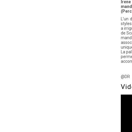
Iren
mand
(Perc
L’un d
styles
a irri
de Sca
mandol
assoc
uniqu
La pal
perme
accomp
@DR
Vid