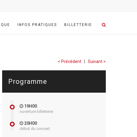
ÈQUE
INFOS PRATIQUES
BILLETTERIE
< Précédent
|
Suivant >
Programme
19H00
ouverture billetterie
20H00
début du concert