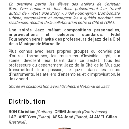
En première partie, les élèves des ateliers de Christian
Bon, Yves Laplane et José Assa présenteront leur travail
autour de « West Side Story ». Fidel Fourneyron, tromboniste,
tubiste, compositeur et arrangeur les a guidés pendant ses
résidences, résultat de la collaboration entre la Cité et l’ONJ.
Une soirée Jazz mêlant compositions personnelles,
improvisations et célèbres standards. Fidel
Fourneyron sera l’invité des professeurs de jazz de la Cité
de la Musique de Marseille.
Plus connus avec leurs propres groupes ou conviés par
d’autres formations, les musiciens d’Invisible Light, sur
scène, dévoilent leur talent dans ce sextet. Tous les
professeurs du département Jazz de la Cité de la Musique
transmettent leur passion, le jazz, dans les cours
d’instruments, les ateliers d’ensembles et d’improvisation, le
Jazz band.
Soirée en collaboration avec l’Orchestre National de Jazz.
`
Distribution
BON Christian
[Guitare]
,
CRIMI Joseph
[Contrebasse]
,
LAPLANE Yves
[Piano]
,
ASSA José
[Piano]
,
ALAMEL Gilles
[Batterie]
,