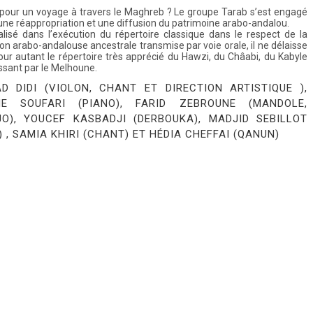
 pour un voyage à travers le Maghreb ? Le groupe Tarab s’est engagé
une réappropriation et une diffusion du patrimoine arabo-andalou.
alisé dans l’exécution du répertoire classique dans le respect de la
ion arabo-andalouse ancestrale transmise par voie orale, il ne délaisse
our autant le répertoire très apprécié du Hawzi, du Châabi, du Kabyle
ssant par le Melhoune.
D DIDI (VIOLON, CHANT ET DIRECTION ARTISTIQUE ),
NE SOUFARI (PIANO), FARID ZEBROUNE (MANDOLE,
O), YOUCEF KASBADJI (DERBOUKA), MADJID SEBILLOT
) , SAMIA KHIRI (CHANT) ET HÉDIA CHEFFAI (QANUN)