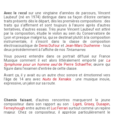
Avec le recul
sur une vingtaine d’années de parcours, Vincent
Laubeuf (né en 1974) distingue dans sa façon d’écrire certains
traits présents dès le départ, dès les premières compositions : des
traits qui s’affirment et sont toujours à l’œuvre après d’autres
tentatives, d’autres essais. Très jeune Vincent Laubeuf est attiré
par la composition, étudie le violon au sein du Conservatoire de
Lyon et presque malgré lui, qui se destinait plutôt à la composition
instrumentale, il s’inscrit dans la classe de composition
électroacoustique de
Denis Dufour
et
Jean-Marc Duchenne
- tous
deux précédemment à l'affiche de nos
Tintamarres
.
Vous pouvez entendre dans ce portrait diffusé sur France
Musique comment il est alors littéralement emporté par
La
Symphonie pour un homme seul
de Pierre Schaeffer
, œuvre qui
figure dans l’examen d’entrée de cette classe.
Avant ça, il y avait eu un autre choc sonore et émotionnel vers
l’âge de 14 ans avec
Nuits
de Xenakis
: une musique inouïe,
expressive, un jalon sur sa route.
Chemin faisant
, d’autres rencontres marqueront le jeune
compositeur dans son rapport au son :
Ligeti
,
Grisey
,
Dusapin
,
Ferneyhough
entre autres et
Luc Ferrari
surtout comme un repère
majeur. Chez ce compositeur, il apprécie particulièrement le