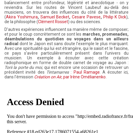
balancement entre profondeur, légèreté et anecdotique - on y
reviendra. Sur les routes de Vincent Laubeuf au-delà des
musiciens, on trouvera des influences du côté de la littérature
(
Akira Yoshimura
,
Samuel Becket
,
Cesare Pavese
,
Philip K Dick
),
de la philosophie (
Clément Rosset
) ou des sciences.
D’autres expériences influencent sa manière même de composer;
et pour le coup concrètement ce sont les
marches, promenades,
déambulations du quotidien ou voyages
dans un ailleurs
radical
dont le Japon est sans doute l’exemple le plus marquant.
Avec une spiritualité qui lui est étrangère, qui le saisit et le fascine,
ce pays s’avère particulièrement présent dans l’univers du
musicien. Un exemple à écouter avec cette création
radiophonique en forme de double carnet de voyage au Japon :
Torii la porte du moi
, qui est encore une occasion de retrouver un
précédent invité des
Tintamarres
:
Paul Ramage
. A écouter ici,
dans l'émission
Création on Air
, par Irène Omélianenko
.