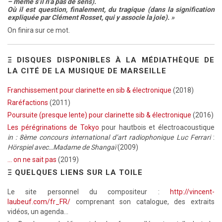
– même s’il n’a pas de sens).
Où il est question, finalement, du tragique (dans la signification
expliquée par Clément Rosset, qui y associe la joie). »
On finira sur ce mot.
Ξ DISQUES DISPONIBLES À LA MÉDIATHÈQUE DE
LA CITÉ DE LA MUSIQUE DE MARSEILLE
Franchissement pour clarinette en sib & électronique
(2018)
Raréfactions
(2011)
Poursuite (presque lente) pour clarinette sib & électronique
(2016)
Les pérégrinations de Tokyo
pour hautbois et électroacoustique
in : 8ème concours international d’art radiophonique Luc Ferrari
:
Hörspiel avec…Madame de Shangaï
(2009)
… on ne sait pas
(2019)
Ξ QUELQUES LIENS SUR LA TOILE
Le site personnel du compositeur :
http://vincent-
laubeuf.com/fr_FR/
comprenant son catalogue, des extraits
vidéos, un agenda…