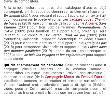
travail de compositeur.
A la simple lecture des titres d’un catalogue d’œuvres déjà
conséquent, la thématique du chemin est visiblement récurrente :
En chemin
(2001)
pour récitant et support audio, sur un texte écrit
pour l'occasion par le poète et romancier
Jacques Jouet
;
Chemin
de traverse
(2018) une commande de la compagnie
Alcôme
;
Sans
Chemin
(2001) pour trois voix de femmes;
Pérégrinations de
Tokyo
(2009) pour hautbois et support audio, projet qui sera
lauréat du 8e concours Luc Ferrari;
Bruit de pas
(2009) pour
clarinettes, violoncelle, dispositif électronique et vidéo;
Errance
(2012) pour clarinette, percussion et support audio;
Quelques pas
(2018) pour saxophone, violoncelle et support audio;
Flâner dans
des mondes parallèles
(2019)... Ironie du sort, on remarque en
1995 le titre
Je hais les voyages et les explorateurs
pour support
audio stéréo
Qui dit cheminement dit démarche
.
Celle de Vincent Laubeuf
conjugue plusieurs aspects de la création sonore :
composition (musique instrumentale, mixte, acousmatique…),
direction artistique (de la
Compagnie Motus
, du
Festival Futura
),
installations sonores, interprétation et présence sur scène où
Vincent Laubeuf croise volontiers d’autres disciplines (théâtre,
vidéo, poésie). Cette activité musicale composite nourrit et
construit au final un projet artistique que l’on devine très maîtrisé.