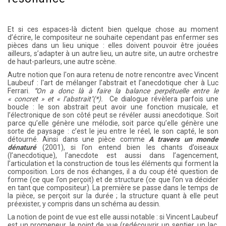
Et si ces espaces-là dictent bien quelque chose au moment
d’écrire, le compositeur ne souhaite cependant pas enfermer ses
pièces dans un lieu unique : elles doivent pouvoir être jouées
ailleurs, s’adapter à un autre lieu, un autre site, un autre orchestre
de haut-parleurs, une autre scène.
Autre notion que l'on aura retenu de notre rencontre avec Vincent
Laubeuf : l'art de mélanger l’abstrait et l’anecdotique cher à Luc
Ferrari.
"
On a donc là à faire la balance perpétuelle entre le
« concret » et « l’abstrait"(*).
Ce dialogue révèlera parfois une
boucle : le son abstrait peut avoir une fonction musicale, et
l’électronique de son côté peut se révéler aussi anecdotique. Soit
parce qu’elle génère une mélodie, soit parce qu’elle génère une
sorte de paysage : c’est le jeu entre le réel, le son capté, le son
détourné. Ainsi dans une pièce comme
A travers un monde
dénaturé
(2001), si l’on entend bien les chants d’oiseaux
(l’anecdotique), l’anecdote est aussi dans l’agencement,
l’articulation et la construction de tous les éléments qui forment la
composition. Lors de nos échanges, il a du coup été question de
forme (ce que l’on perçoit) et de structure (ce que l’on va décider
en tant que compositeur). La première se passe dans le temps de
la pièce, se perçoit sur la durée ; la structure quant à elle peut
préexister, y compris dans un schéma au dessin.
La notion de point de vue est elle aussi notable : si Vincent Laubeuf
est un promeneur, le point de vue (redécouvrir un sentier, un lac,