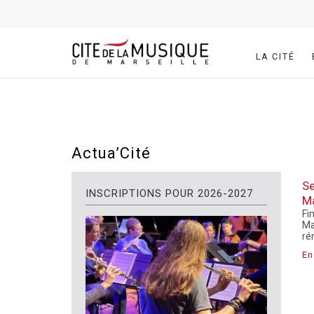
LA CITÉ
Actua’Cité
S
INSCRIPTIONS POUR 2026-2027
M
Fi
Ma
ré
En