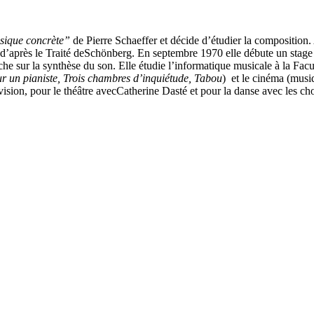
sique concrète”
de
Pierre Schaeffer
et décide d’étudier la composition.
e d’après le
Traité
de
Schönberg
. En septembre 1970 elle débute un stage
rche sur la synthèse du son. Elle étudie l’informatique musicale à la Fa
r un pianiste
,
Trois chambres d’inquiétude
,
Tabou
)
et le cinéma (musi
ision, pour le théâtre avec
Catherine Dasté
et pour la danse avec les c